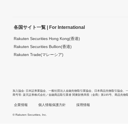
各国サイト一覧 | For International
Rakuten Securities Hong Kong(香港)
Rakuten Securities Bullion(香港)
Rakuten Trade(マレーシア)
加入協会
日本証券業協会
、
一般社団法人金融先物取引業協会
、
日本商品先物取引協会
、
商号等
楽天証券株式会社／金融商品取引業者 関東財務局長（金商）第195号、商品先物
企業情報
個人情報保護方針
採用情報
© Rakuten Securities, Inc.