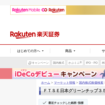
はじめての方へ
商品
®
キャンペーン
国内株式
かぶミニ
IPO・PO
米
ホーム
>
マーケット情報
>
国内株式株価検索
ＦＴＳＥ日本グリーンチップ３５(1
最近チェックした銘柄･指標