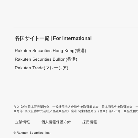
各国サイト一覧 | For International
Rakuten Securities Hong Kong(香港)
Rakuten Securities Bullion(香港)
Rakuten Trade(マレーシア)
加入協会
日本証券業協会
、
一般社団法人金融先物取引業協会
、
日本商品先物取引協会
、
商号等
楽天証券株式会社／金融商品取引業者 関東財務局長（金商）第195号、商品先物
企業情報
個人情報保護方針
採用情報
© Rakuten Securities, Inc.