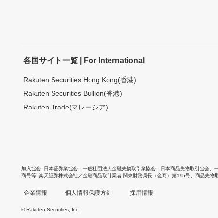
各国サイト一覧 | For International
Rakuten Securities Hong Kong(香港)
Rakuten Securities Bullion(香港)
Rakuten Trade(マレーシア)
加入協会
日本証券業協会
、
一般社団法人金融先物取引業協会
、
日本商品先物取引協会
、
商号等
楽天証券株式会社／金融商品取引業者 関東財務局長（金商）第195号、商品先物
企業情報
個人情報保護方針
採用情報
© Rakuten Securities, Inc.