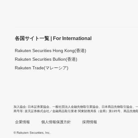
各国サイト一覧 | For International
Rakuten Securities Hong Kong(香港)
Rakuten Securities Bullion(香港)
Rakuten Trade(マレーシア)
加入協会
日本証券業協会
、
一般社団法人金融先物取引業協会
、
日本商品先物取引協会
、
商号等
楽天証券株式会社／金融商品取引業者 関東財務局長（金商）第195号、商品先物
企業情報
個人情報保護方針
採用情報
© Rakuten Securities, Inc.