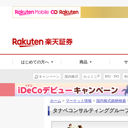
はじめての方へ
商品
®
キャンペーン
国内株式
かぶミニ
IPO・PO
米
ホーム
>
マーケット情報
>
国内株式銘柄検索
タナベコンサルティンググループ(9