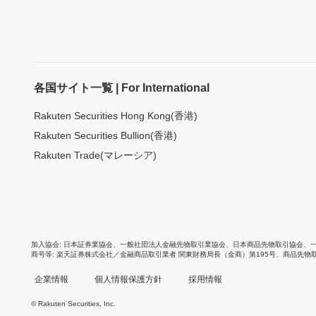
各国サイト一覧 | For International
Rakuten Securities Hong Kong(香港)
Rakuten Securities Bullion(香港)
Rakuten Trade(マレーシア)
加入協会
日本証券業協会
、
一般社団法人金融先物取引業協会
、
日本商品先物取引協会
、
商号等
楽天証券株式会社／金融商品取引業者 関東財務局長（金商）第195号、商品先物
企業情報
個人情報保護方針
採用情報
© Rakuten Securities, Inc.