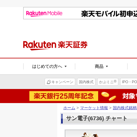
はじめての方へ
商品
®
キャンペーン
国内株式
かぶミニ
IPO・PO
ホーム
>
マーケット情報
>
国内株式銘柄
サン電子(6736) チャート