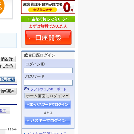
まずは無料でかんたん
総合口座ログイン
ログインID
パスワード
ソフトウェアキーボード
または
パスキー認証について