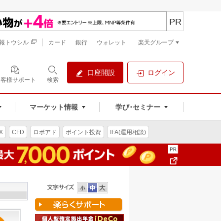
PR
報トウシル
カード
銀行
ウォレット
楽天グループ
口座開設
ログイン
お客様サポート
検索
マーケット情報
学び･セミナー
X
CFD
ロボアド
ポイント投資
IFA(運用相談)