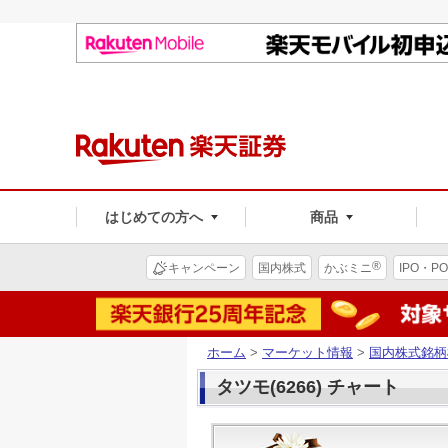
はじめての方へ
商品
®
キャンペーン
国内株式
かぶミニ
IPO・PO
ホーム
>
マーケット情報
>
国内株式銘柄
タツモ(6266) チャート