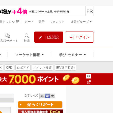
PR
報トウシル
カード
銀行
ウォレット
楽天グループ
口座開設
ログイン
お客様サポート
検索
マーケット情報
学び･セミナー
X
CFD
ロボアド
ポイント投資
IFA(運用相談)