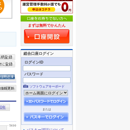
まずは無料でかんたん
総合口座ログイン
ログインID
パスワード
ソフトウェアキーボード
または
パスキー認証について