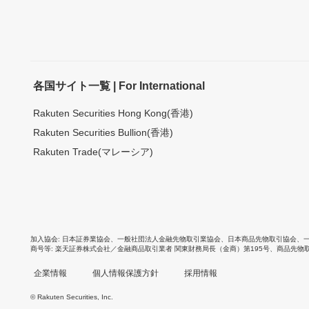
各国サイト一覧 | For International
Rakuten Securities Hong Kong(香港)
Rakuten Securities Bullion(香港)
Rakuten Trade(マレーシア)
加入協会
日本証券業協会
、
一般社団法人金融先物取引業協会
、
日本商品先物取引協会
、
商号等
楽天証券株式会社／金融商品取引業者 関東財務局長（金商）第195号、商品先物
企業情報
個人情報保護方針
採用情報
© Rakuten Securities, Inc.