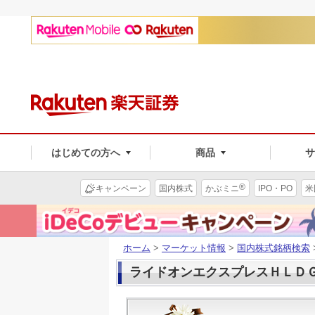
はじめての方へ
商品
®
キャンペーン
国内株式
かぶミニ
IPO・PO
米
ホーム
>
マーケット情報
>
国内株式銘柄検索
ライドオンエクスプレスＨＬＤＧ(6