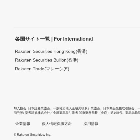
各国サイト一覧 | For International
Rakuten Securities Hong Kong(香港)
Rakuten Securities Bullion(香港)
Rakuten Trade(マレーシア)
加入協会
日本証券業協会
、
一般社団法人金融先物取引業協会
、
日本商品先物取引協会
、
商号等
楽天証券株式会社／金融商品取引業者 関東財務局長（金商）第195号、商品先物
企業情報
個人情報保護方針
採用情報
© Rakuten Securities, Inc.