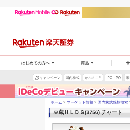
はじめての方へ
商品
®
キャンペーン
国内株式
かぶミニ
IPO・PO
米
ホーム
>
マーケット情報
>
国内株式銘柄検索
豆蔵ＨＬＤＧ(3756) チャート