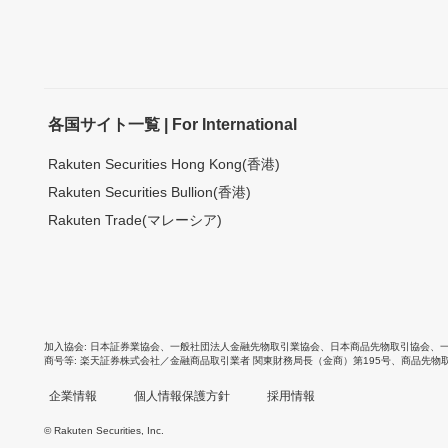
各国サイト一覧 | For International
Rakuten Securities Hong Kong(香港)
Rakuten Securities Bullion(香港)
Rakuten Trade(マレーシア)
加入協会
日本証券業協会
、
一般社団法人金融先物取引業協会
、
日本商品先物取引協会
、
商号等
楽天証券株式会社／金融商品取引業者 関東財務局長（金商）第195号、商品先物
企業情報
個人情報保護方針
採用情報
© Rakuten Securities, Inc.