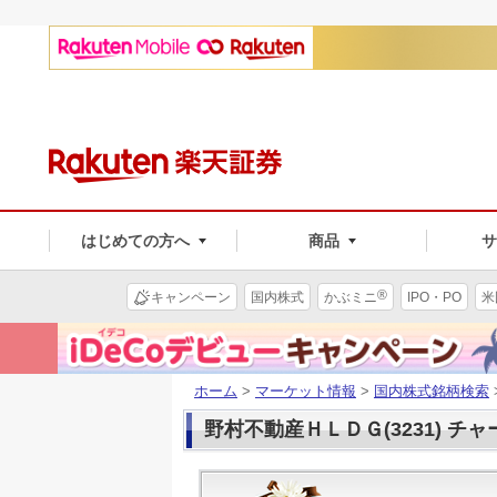
はじめての方へ
商品
®
キャンペーン
国内株式
かぶミニ
IPO・PO
米
ホーム
>
マーケット情報
>
国内株式銘柄検索
野村不動産ＨＬＤＧ(3231) チャ