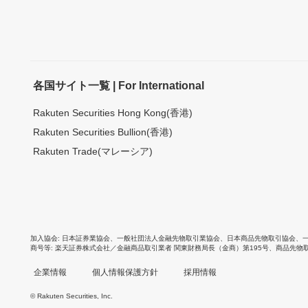
各国サイト一覧 | For International
Rakuten Securities Hong Kong(香港)
Rakuten Securities Bullion(香港)
Rakuten Trade(マレーシア)
加入協会
日本証券業協会
、
一般社団法人金融先物取引業協会
、
日本商品先物取引協会
、
商号等
楽天証券株式会社／金融商品取引業者 関東財務局長（金商）第195号、商品先物
企業情報
個人情報保護方針
採用情報
© Rakuten Securities, Inc.