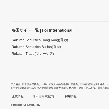
各国サイト一覧 | For International
Rakuten Securities Hong Kong(香港)
Rakuten Securities Bullion(香港)
Rakuten Trade(マレーシア)
加入協会
日本証券業協会
、
一般社団法人金融先物取引業協会
、
日本商品先物取引協会
、
商号等
楽天証券株式会社／金融商品取引業者 関東財務局長（金商）第195号、商品先物
企業情報
個人情報保護方針
採用情報
© Rakuten Securities, Inc.