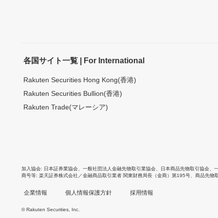
各国サイト一覧 | For International
Rakuten Securities Hong Kong(香港)
Rakuten Securities Bullion(香港)
Rakuten Trade(マレーシア)
加入協会
日本証券業協会
、
一般社団法人金融先物取引業協会
、
日本商品先物取引協会
、
商号等
楽天証券株式会社／金融商品取引業者 関東財務局長（金商）第195号、商品先物
企業情報
個人情報保護方針
採用情報
© Rakuten Securities, Inc.