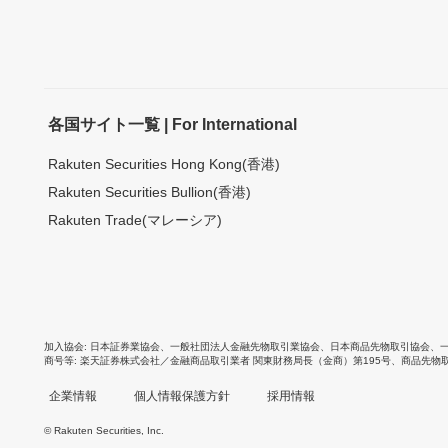
各国サイト一覧 | For International
Rakuten Securities Hong Kong(香港)
Rakuten Securities Bullion(香港)
Rakuten Trade(マレーシア)
加入協会
日本証券業協会
、
一般社団法人金融先物取引業協会
、
日本商品先物取引協会
、
商号等
楽天証券株式会社／金融商品取引業者 関東財務局長（金商）第195号、商品先物
企業情報
個人情報保護方針
採用情報
© Rakuten Securities, Inc.