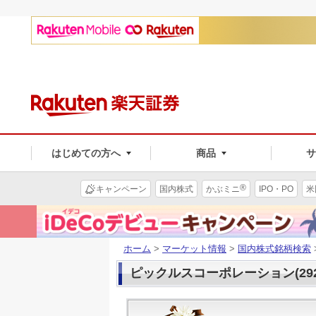
はじめての方へ
商品
®
キャンペーン
国内株式
かぶミニ
IPO・PO
米
ホーム
>
マーケット情報
>
国内株式銘柄検索
ピックルスコーポレーション(292