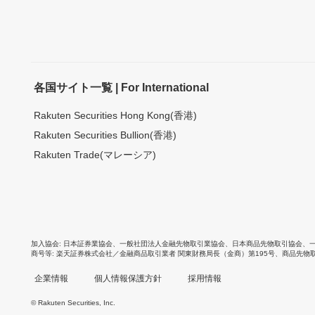
各国サイト一覧 | For International
Rakuten Securities Hong Kong(香港)
Rakuten Securities Bullion(香港)
Rakuten Trade(マレーシア)
加入協会
日本証券業協会
、
一般社団法人金融先物取引業協会
、
日本商品先物取引協会
、
商号等
楽天証券株式会社／金融商品取引業者 関東財務局長（金商）第195号、商品先物
企業情報
個人情報保護方針
採用情報
© Rakuten Securities, Inc.