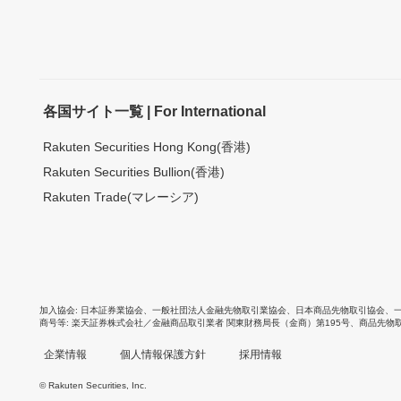
各国サイト一覧 | For International
Rakuten Securities Hong Kong(香港)
Rakuten Securities Bullion(香港)
Rakuten Trade(マレーシア)
加入協会
日本証券業協会
、
一般社団法人金融先物取引業協会
、
日本商品先物取引協会
、
商号等
楽天証券株式会社／金融商品取引業者 関東財務局長（金商）第195号、商品先物
企業情報
個人情報保護方針
採用情報
© Rakuten Securities, Inc.