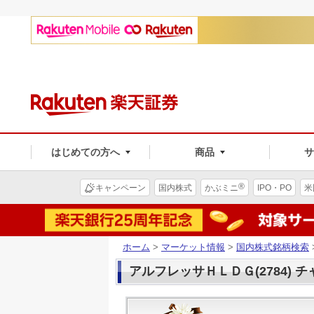
はじめての方へ
商品
®
キャンペーン
国内株式
かぶミニ
IPO・PO
米
ホーム
>
マーケット情報
>
国内株式銘柄検索
アルフレッサＨＬＤＧ(2784) 