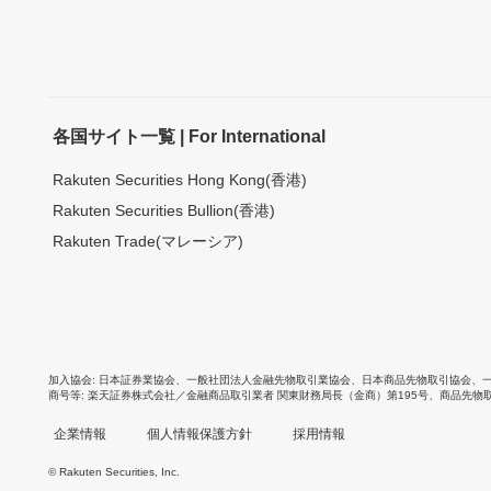
各国サイト一覧 | For International
Rakuten Securities Hong Kong(香港)
Rakuten Securities Bullion(香港)
Rakuten Trade(マレーシア)
加入協会
日本証券業協会
、
一般社団法人金融先物取引業協会
、
日本商品先物取引協会
、
商号等
楽天証券株式会社／金融商品取引業者 関東財務局長（金商）第195号、商品先物
企業情報
個人情報保護方針
採用情報
© Rakuten Securities, Inc.