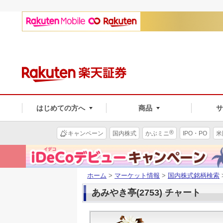
はじめての方へ
商品
®
キャンペーン
国内株式
かぶミニ
IPO・PO
米
ホーム
>
マーケット情報
>
国内株式銘柄検索
あみやき亭(2753) チャート