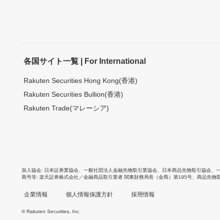
各国サイト一覧 | For International
Rakuten Securities Hong Kong(香港)
Rakuten Securities Bullion(香港)
Rakuten Trade(マレーシア)
加入協会
日本証券業協会
、
一般社団法人金融先物取引業協会
、
日本商品先物取引協会
、
商号等
楽天証券株式会社／金融商品取引業者 関東財務局長（金商）第195号、商品先物
企業情報
個人情報保護方針
採用情報
© Rakuten Securities, Inc.