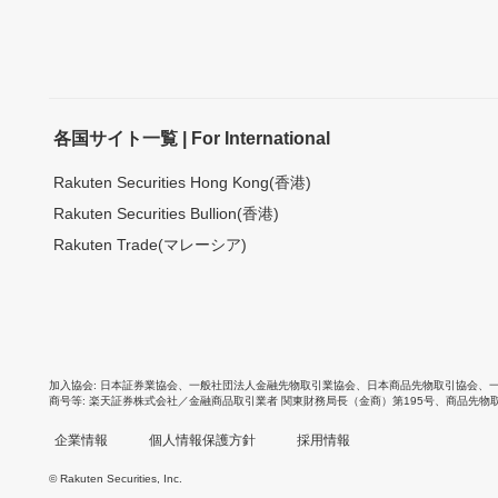
各国サイト一覧 | For International
Rakuten Securities Hong Kong(香港)
Rakuten Securities Bullion(香港)
Rakuten Trade(マレーシア)
加入協会
日本証券業協会
、
一般社団法人金融先物取引業協会
、
日本商品先物取引協会
、
商号等
楽天証券株式会社／金融商品取引業者 関東財務局長（金商）第195号、商品先物
企業情報
個人情報保護方針
採用情報
© Rakuten Securities, Inc.