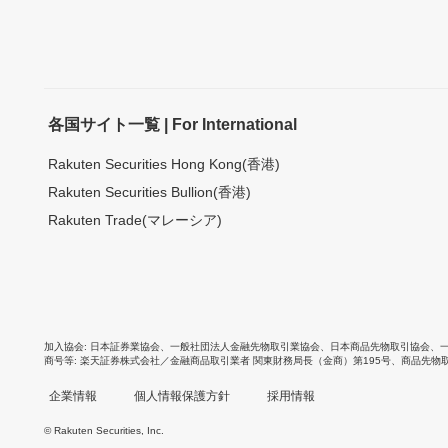
各国サイト一覧 | For International
Rakuten Securities Hong Kong(香港)
Rakuten Securities Bullion(香港)
Rakuten Trade(マレーシア)
加入協会
日本証券業協会
、
一般社団法人金融先物取引業協会
、
日本商品先物取引協会
、
商号等
楽天証券株式会社／金融商品取引業者 関東財務局長（金商）第195号、商品先物
企業情報
個人情報保護方針
採用情報
© Rakuten Securities, Inc.