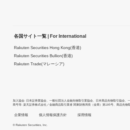
各国サイト一覧 | For International
Rakuten Securities Hong Kong(香港)
Rakuten Securities Bullion(香港)
Rakuten Trade(マレーシア)
加入協会
日本証券業協会
、
一般社団法人金融先物取引業協会
、
日本商品先物取引協会
、
商号等
楽天証券株式会社／金融商品取引業者 関東財務局長（金商）第195号、商品先物
企業情報
個人情報保護方針
採用情報
© Rakuten Securities, Inc.