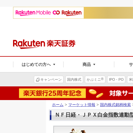
はじめての方へ
商品
®
キャンペーン
国内株式
かぶミニ
IPO・PO
米
ホーム
>
マーケット情報
>
国内株式銘柄検索
ＮＦ日経・ＪＰＸ白金指数連動型(1