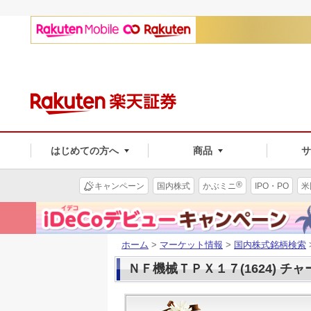
はじめての方へ
商品
®
キャンペーン
国内株式
かぶミニ
IPO・PO
米
ホーム
>
マーケット情報
>
国内株式銘柄検索
ＮＦ機械ＴＰＸ１７(1624) チャ