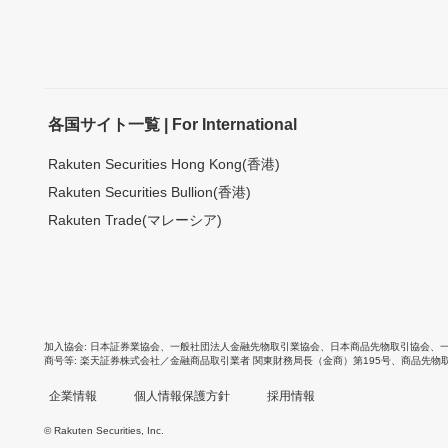
各国サイト一覧 | For International
Rakuten Securities Hong Kong(香港)
Rakuten Securities Bullion(香港)
Rakuten Trade(マレーシア)
加入協会
日本証券業協会
、
一般社団法人金融先物取引業協会
、
日本商品先物取引協会
、
商号等
楽天証券株式会社／金融商品取引業者 関東財務局長（金商）第195号、商品先物
企業情報
個人情報保護方針
採用情報
© Rakuten Securities, Inc.