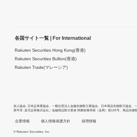
各国サイト一覧 | For International
Rakuten Securities Hong Kong(香港)
Rakuten Securities Bullion(香港)
Rakuten Trade(マレーシア)
加入協会
日本証券業協会
、
一般社団法人金融先物取引業協会
、
日本商品先物取引協会
、
商号等
楽天証券株式会社／金融商品取引業者 関東財務局長（金商）第195号、商品先物
企業情報
個人情報保護方針
採用情報
© Rakuten Securities, Inc.