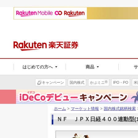
はじめての方へ
商品
®
キャンペーン
国内株式
かぶミニ
IPO・PO
米
ホーム
>
マーケット情報
>
国内株式銘柄検索
ＮＦ ＪＰＸ日経４００連動型(15