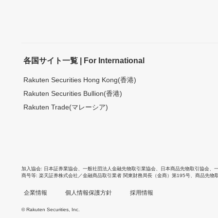
各国サイト一覧 | For International
Rakuten Securities Hong Kong(香港)
Rakuten Securities Bullion(香港)
Rakuten Trade(マレーシア)
加入協会
日本証券業協会
、
一般社団法人金融先物取引業協会
、
日本商品先物取引協会
、
商号等
楽天証券株式会社／金融商品取引業者 関東財務局長（金商）第195号、商品先物
企業情報
個人情報保護方針
採用情報
© Rakuten Securities, Inc.