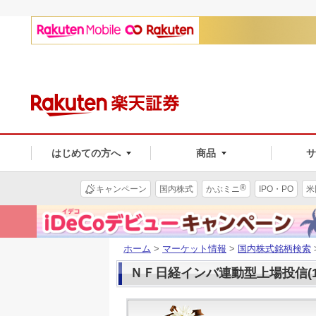
はじめての方へ
商品
®
キャンペーン
国内株式
かぶミニ
IPO・PO
米
ホーム
>
マーケット情報
>
国内株式銘柄検索
ＮＦ日経インバ連動型上場投信(15