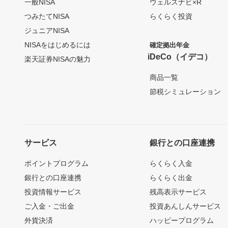
一般NISA
ウェルスナビ×R
つみたてNISA
らくらく投資
ジュニアNISA
NISAをはじめるには
確定拠出年金
iDeCo（イデコ）
楽天証券NISAの魅力
商品一覧
節税シミュレーション
サービス
銀行との口座連携
ポイントプログラム
らくらく入金
銀行との口座連携
らくらく出金
投資情報サービス
残高表示サービス
ご入金・ご出金
投資あんしんサービス
外貨決済
ハッピープログラム