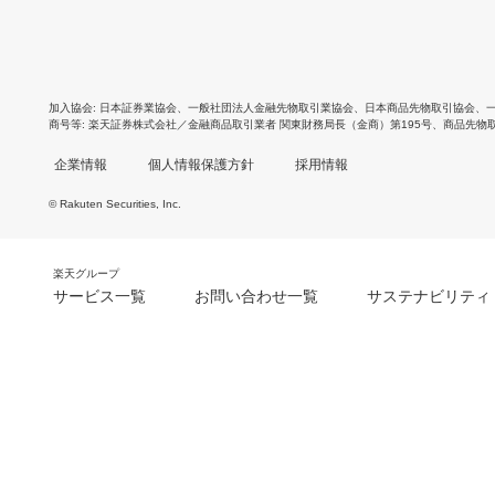
加入協会
日本証券業協会
、
一般社団法人金融先物取引業協会
、
日本商品先物取引協会
、
商号等
楽天証券株式会社／金融商品取引業者 関東財務局長（金商）第195号、商品先物
企業情報
個人情報保護方針
採用情報
© Rakuten Securities, Inc.
楽天グループ
サービス一覧
お問い合わせ一覧
サステナビリティ