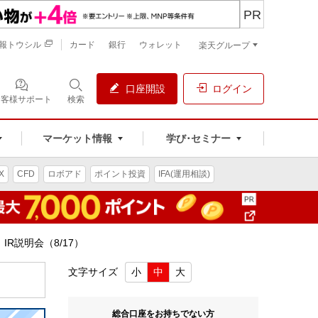
PR
報トウシル
カード
銀行
ウォレット
楽天グループ
口座開設
ログイン
お客様サポート
検索
マーケット情報
学び･セミナー
X
CFD
ロボアド
ポイント投資
IFA(運用相談)
R説明会（8/17）
文字サイズ
小
中
大
総合口座をお持ちでない方