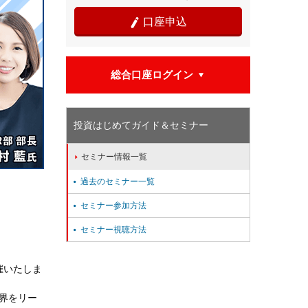
口座申込

総合口座ログイン

投資はじめてガイド＆セミナー
セミナー情報一覧

過去のセミナー一覧

セミナー参加方法

セミナー視聴方法

催いたしま
業界をリー