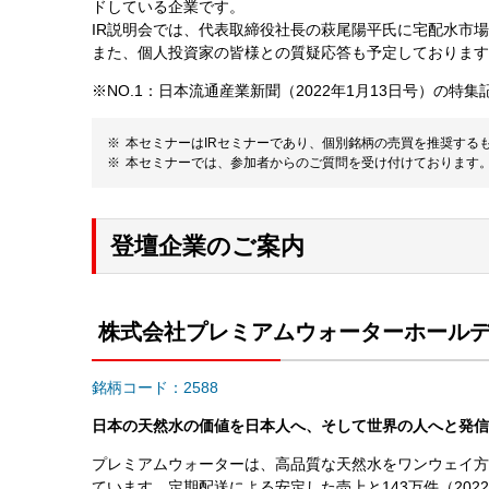
ドしている企業です。
IR説明会では、代表取締役社長の萩尾陽平氏に宅配水市
また、個人投資家の皆様との質疑応答も予定しております
※NO.1：日本流通産業新聞（2022年1月13日号）の
本セミナーはIRセミナーであり、個別銘柄の売買を推奨する
本セミナーでは、参加者からのご質問を受け付けております
登壇企業のご案内
株式会社プレミアムウォーターホール
銘柄コード：2588
日本の天然水の価値を日本人へ、そして世界の人へと発信
プレミアムウォーターは、高品質な天然水をワンウェイ方
ています。定期配送による安定した売上と143万件（202