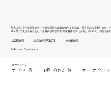
加入協会
日本証券業協会
、
一般社団法人金融先物取引業協会
、
日本商品先物取引協会
、
商号等
楽天証券株式会社／金融商品取引業者 関東財務局長（金商）第195号、商品先物
企業情報
個人情報保護方針
採用情報
© Rakuten Securities, Inc.
楽天グループ
サービス一覧
お問い合わせ一覧
サステナビリティ