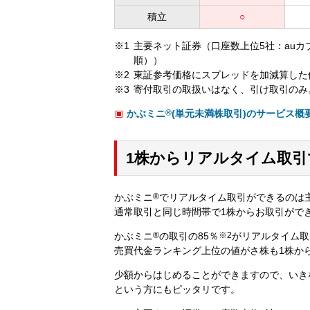
積立
○
主要ネット証券（口座数上位5社：auカ
順））
東証参考価格にスプレッドを加減算した
寄付取引の取扱いはなく、引け取引のみ
かぶミニ
®
(単元未満株取引)のサービス概
1株からリアルタイム取
かぶミニ
®
でリアルタイム取引ができるのは
通常取引と同じ時間帯で1株からお取引がで
かぶミニ
®
の取引の85％
※2
がリアルタイム取
売買代金ランキング上位の値がさ株も1株か
少額からはじめることができますので、いき
という方にもピッタリです。