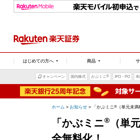
はじめての方へ
商品
®
キャンペーン
国内株式
かぶミニ
IPO・PO
米
ホーム
>
お知らせ
>
「かぶミニ
®
（単元未満
®
「かぶミニ
（単
全無料化！