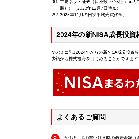
主要ネット証券（口座数上位5社：auカ
順））（2023年12月7日時点）
2023年11月の日次平均売買代金。
2024年の新NISA成長投
かぶミニ
®
は2024年からの新NISA成長投
少額から株式投資をはじめることができます
よくあるご質問
Q
かぶミニ
®
の買い注文時の必要金額（