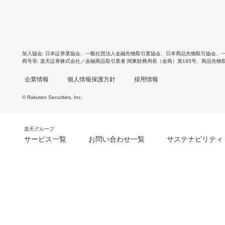
加入協会
日本証券業協会
、
一般社団法人金融先物取引業協会
、
日本商品先物取引協会
、
商号等
楽天証券株式会社／金融商品取引業者 関東財務局長（金商）第195号、商品先物
企業情報
個人情報保護方針
採用情報
© Rakuten Securities, Inc.
楽天グループ
サービス一覧
お問い合わせ一覧
サステナビリティ