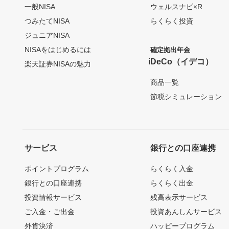
一般NISA
ウェルスナビ×R
つみたてNISA
らくらく投資
ジュニアNISA
NISAをはじめるには
確定拠出年金
iDeCo（イデコ）
楽天証券NISAの魅力
商品一覧
節税シミュレーション
サービス
銀行との口座連携
ポイントプログラム
らくらく入金
銀行との口座連携
らくらく出金
投資情報サービス
残高表示サービス
ご入金・ご出金
投資あんしんサービス
外貨決済
ハッピープログラム