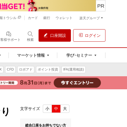
PR
報トウシル
カード
銀行
ウォレット
楽天グループ
口座開設
ログイン
お客様サポート
検索
マーケット情報
学び･セミナー
X
CFD
ロボアド
ポイント投資
IFA(運用相談)
なり
文字サイズ
小
中
大
総合口座をお持ちでない方