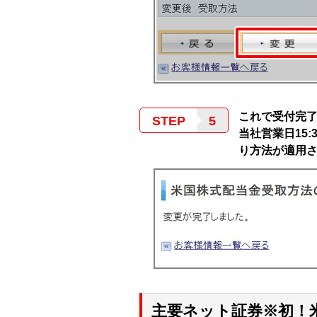
これで受付完
STEP
当社営業日15
り方法が適用
主要ネット証券※初！