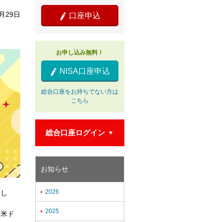
5月29日
口座申込

お申し込み無料！
NISA口座申込

総合口座をお持ちでない方は
こちら
総合口座ログイン

お知らせ
2026

まし
2025

、米ド