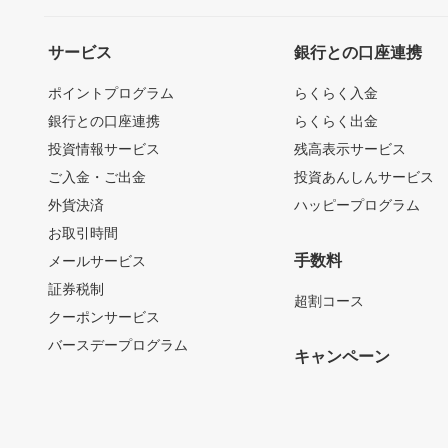
サービス
銀行との口座連携
ポイントプログラム
らくらく入金
銀行との口座連携
らくらく出金
投資情報サービス
残高表示サービス
ご入金・ご出金
投資あんしんサービス
外貨決済
ハッピープログラム
お取引時間
手数料
メールサービス
証券税制
超割コース
クーポンサービス
バースデープログラム
キャンペーン