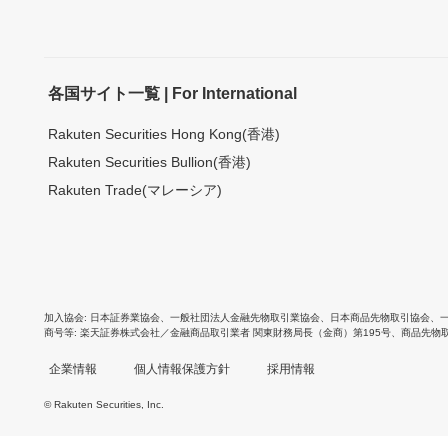
各国サイト一覧 | For International
Rakuten Securities Hong Kong(香港)
Rakuten Securities Bullion(香港)
Rakuten Trade(マレーシア)
加入協会
日本証券業協会
、
一般社団法人金融先物取引業協会
、
日本商品先物取引協会
、
商号等
楽天証券株式会社／金融商品取引業者 関東財務局長（金商）第195号、商品先物
企業情報
個人情報保護方針
採用情報
© Rakuten Securities, Inc.