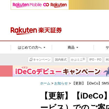
はじめての方へ
商品
®
キャンペーン
国内株式
かぶミニ
IPO・PO
米
ホーム
>
お知らせ
>
【更新】【iDeCo】
【更新】【iDeC
ービス）でのご案