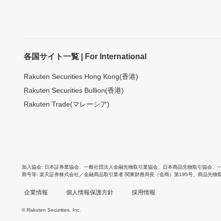
各国サイト一覧 | For International
Rakuten Securities Hong Kong(香港)
Rakuten Securities Bullion(香港)
Rakuten Trade(マレーシア)
加入協会
日本証券業協会
、
一般社団法人金融先物取引業協会
、
日本商品先物取引協会
、
商号等
楽天証券株式会社／金融商品取引業者 関東財務局長（金商）第195号、商品先物
企業情報
個人情報保護方針
採用情報
© Rakuten Securities, Inc.