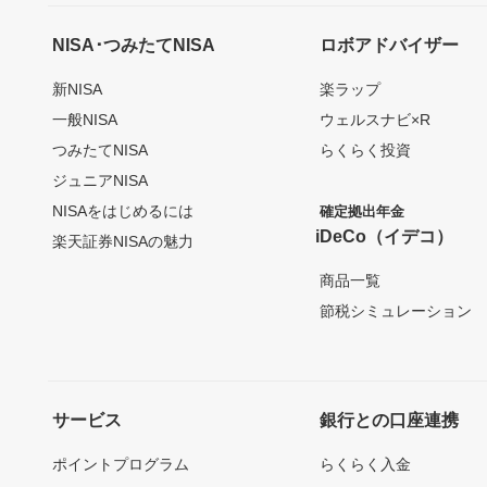
NISA･つみたてNISA
ロボアドバイザー
新NISA
楽ラップ
一般NISA
ウェルスナビ×R
つみたてNISA
らくらく投資
ジュニアNISA
NISAをはじめるには
確定拠出年金
iDeCo（イデコ）
楽天証券NISAの魅力
商品一覧
節税シミュレーション
サービス
銀行との口座連携
ポイントプログラム
らくらく入金