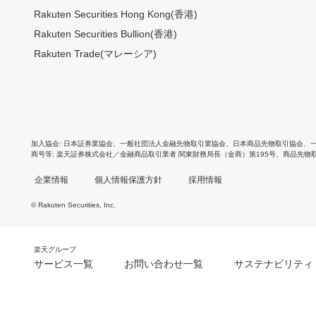
Rakuten Securities Hong Kong(香港)
Rakuten Securities Bullion(香港)
Rakuten Trade(マレーシア)
加入協会
日本証券業協会
、
一般社団法人金融先物取引業協会
、
日本商品先物取引協会
、
商号等
楽天証券株式会社／金融商品取引業者 関東財務局長（金商）第195号、商品先物
企業情報
個人情報保護方針
採用情報
© Rakuten Securities, Inc.
楽天グループ
サービス一覧
お問い合わせ一覧
サステナビリティ