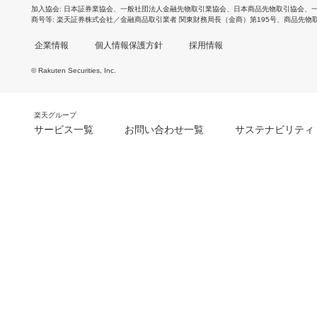
加入協会
日本証券業協会
、
一般社団法人金融先物取引業協会
、
日本商品先物取引協会
、
商号等
楽天証券株式会社／金融商品取引業者 関東財務局長（金商）第195号、商品先物
企業情報
個人情報保護方針
採用情報
© Rakuten Securities, Inc.
楽天グループ
サービス一覧
お問い合わせ一覧
サステナビリティ