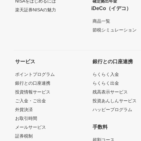
NISAをはじめるには
確定拠出年金
iDeCo（イデコ）
楽天証券NISAの魅力
商品一覧
節税シミュレーション
サービス
銀行との口座連携
ポイントプログラム
らくらく入金
銀行との口座連携
らくらく出金
投資情報サービス
残高表示サービス
ご入金・ご出金
投資あんしんサービス
外貨決済
ハッピープログラム
お取引時間
手数料
メールサービス
証券税制
超割コース