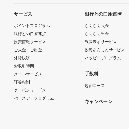
サービス
銀行との口座連携
ポイントプログラム
らくらく入金
銀行との口座連携
らくらく出金
投資情報サービス
残高表示サービス
ご入金・ご出金
投資あんしんサービス
外貨決済
ハッピープログラム
お取引時間
手数料
メールサービス
証券税制
超割コース
クーポンサービス
バースデープログラム
キャンペーン