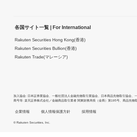
各国サイト一覧 | For International
Rakuten Securities Hong Kong(香港)
Rakuten Securities Bullion(香港)
Rakuten Trade(マレーシア)
加入協会
日本証券業協会
、
一般社団法人金融先物取引業協会
、
日本商品先物取引協会
、
商号等
楽天証券株式会社／金融商品取引業者 関東財務局長（金商）第195号、商品先物
企業情報
個人情報保護方針
採用情報
© Rakuten Securities, Inc.