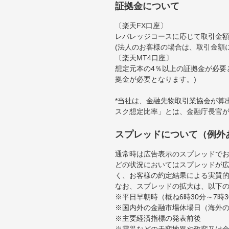
証拠金について
〔楽天FX口座〕
レバレッジコースに応じて取引金額の
(法人のお客様の場合は、取引金額
〔楽天MT4口座〕
想定元本の4％以上の証拠金が必要
拠金が必要となります。)
*当社は、金融先物取引業協会が算
スク想定比率」とは、金融庁長官
スプレッドについて（例外
通常時は広告表示のスプレッドで
どの状況においてはスプレッドが
く、お客様の約定結果による実質
なお、スプレッドの拡大は、以下
※平日早朝時（概ね6時30分～7
※国内外の金融市場休場日（海外
※主要経済指標の発表前後
※震災などの天変地異や政変又は