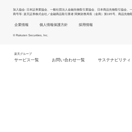
加入協会
日本証券業協会
、
一般社団法人金融先物取引業協会
、
日本商品先物取引協会
、
商号等
楽天証券株式会社／金融商品取引業者 関東財務局長（金商）第195号、商品先物
企業情報
個人情報保護方針
採用情報
© Rakuten Securities, Inc.
楽天グループ
サービス一覧
お問い合わせ一覧
サステナビリティ