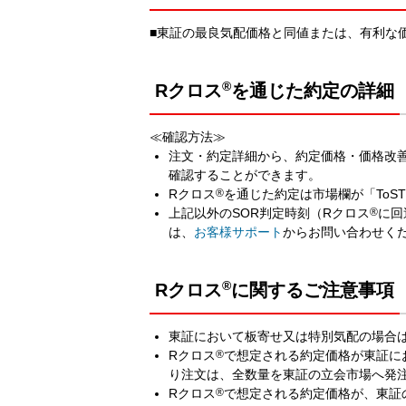
■東証の最良気配価格と同値または、有利な
®
Rクロス
を通じた約定の詳細
≪確認方法≫
注文・約定詳細から、約定価格・価格改
確認することができます。
Rクロス
®
を通じた約定は市場欄が「ToST
上記以外のSOR判定時刻（Rクロス
®
に回
は、
お客様サポート
からお問い合わせく
®
Rクロス
に関するご注意事項
東証において板寄せ又は特別気配の場合
Rクロス
®
で想定される約定価格が東証に
り注文は、全数量を東証の立会市場へ発
Rクロス
®
で想定される約定価格が、東証