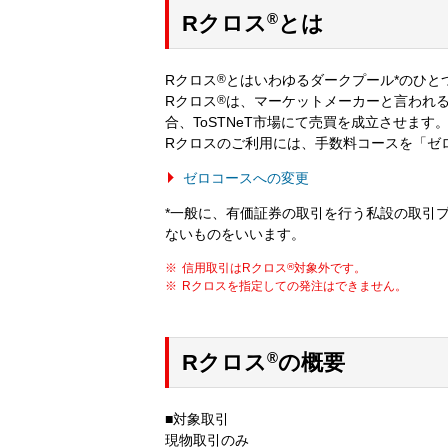
®
Rクロス
とは
Rクロス
®
とはいわゆるダークプール*のひと
Rクロス
®
は、マーケットメーカーと言われ
合、ToSTNeT市場にて売買を成立させます
Rクロスのご利用には、手数料コースを「ゼ
ゼロコースへの変更
*一般に、有価証券の取引を行う私設の取引
ないものをいいます。
信用取引はRクロス
®
対象外です。
Rクロスを指定しての発注はできません。
®
Rクロス
の概要
■対象取引
現物取引のみ