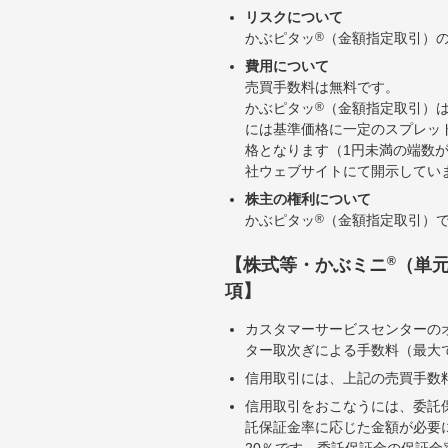
リスクについて
かぶピタッ
®
（金額指定取引）
費用について
売買手数料は無料です。
かぶピタッ
®
（金額指定取引）
には基準価格に一定のスプレッ
格となります（1円未満の端数
社ウェブサイトにて開示してい
株主の権利について
かぶピタッ
®
（金額指定取引）
®
【株式等・かぶミニ
（単
項】
カスタマーサービスセンターの
ター取次ぎによる手数料（最大で
信用取引には、上記の売買手数
信用取引をおこなうには、委託
託保証金率に応じた金額が必要
20％です。委託保証金の保証