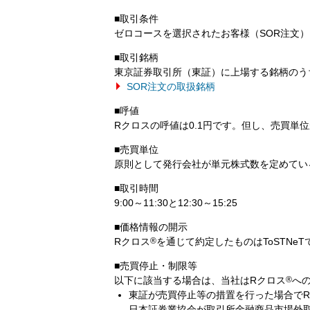
■取引条件
ゼロコースを選択されたお客様（SOR注文）
■取引銘柄
東京証券取引所（東証）に上場する銘柄のう
SOR注文の取扱銘柄
■呼値
Rクロスの呼値は0.1円です。但し、売買単
■売買単位
原則として発行会社が単元株式数を定めてい
■取引時間
9:00～11:30と12:30～15:25
■価格情報の開示
Rクロス
®
を通じて約定したものはToSTNe
■売買停止・制限等
以下に該当する場合は、当社はRクロス
®
へ
東証が売買停止等の措置を行った場合で
日本証券業協会が取引所金融商品市場外