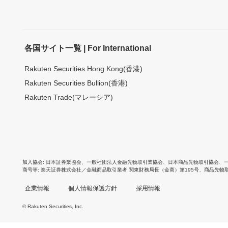
各国サイト一覧 | For International
Rakuten Securities Hong Kong(香港)
Rakuten Securities Bullion(香港)
Rakuten Trade(マレーシア)
加入協会
日本証券業協会
、
一般社団法人金融先物取引業協会
、
日本商品先物取引協会
、
商号等
楽天証券株式会社／金融商品取引業者 関東財務局長（金商）第195号、商品先物
企業情報
個人情報保護方針
採用情報
© Rakuten Securities, Inc.