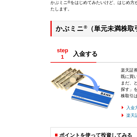
かぶミニ
®
をはじめてみたいけど、はじめ方
たします。
®
かぶミニ
（単元未満株取
step
入金する
楽天証
既に買
まだ、ど
探す」
株取引
入金
楽天
ポイントを使って投資してみる