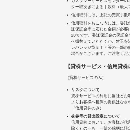
カスタマーサービスセンターの
ター取次ぎによる手数料（最大で
信用取引には、上記の売買手数
信用取引をおこなうには、委託
託保証金率に応じた金額が必要
20％です。委託保証金の保証
へ振替えていただくか、建玉を
レバレッジ型ＥＴＦ等の一部の
場合がございます。ご注意くだ
【貸株サービス・信用貸株
（貸株サービスのみ）
リスクについて
貸株サービスの利用に当社とお
よりお客様へ担保の提供はなさ
（信用貸株のみ）
株券等の貸出設定について
信用貸株において、お客様が代
除く）のうち、一部の銘柄に限