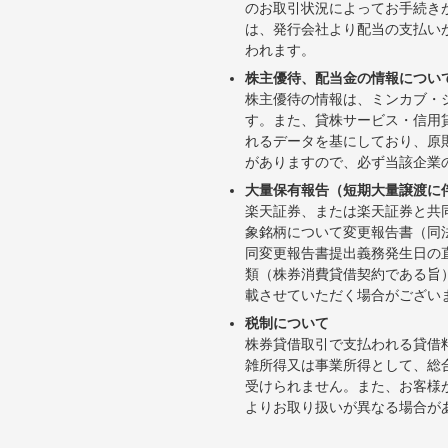
のお取引状況によってお手続き
は、発行会社より配当の支払い
われます。
株主優待、配当金の情報につい
株主優待の情報は、ミンカブ・
す。また、貸株サービス・信用貸株内
れるデータを基にしており、原
がありますので、必ず当該企業
大量保有報告（短期大量譲渡に
楽天証券、または楽天証券と共
象銘柄について変更報告書（同
同変更報告書提出義務発生日の
類（株券消費貸借契約である旨
載させていただく場合がござい
税制について
株券貸借取引で支払われる貸借
雑所得又は事業所得として、総
受けられません。また、お客様
よりお取り扱いが異なる場合が