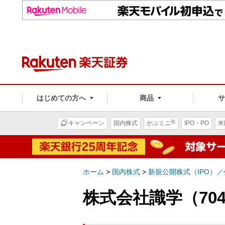
はじめての方へ
商品
®
キャンペーン
国内株式
かぶミニ
IPO・PO
米
ホーム
>
国内株式
>
新規公開株式（IPO）
株式会社識学（70