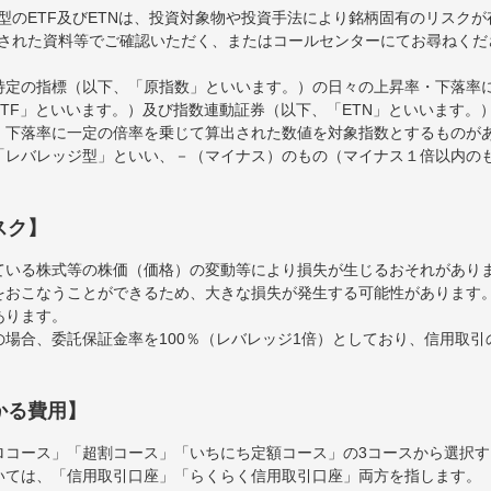
型のETF及びETNは、投資対象物や投資手法により銘柄固有のリスク
された資料等でご確認いただく、またはコールセンターにてお尋ねくだ
特定の指標（以下、「原指数」といいます。）の日々の上昇率・下落率
TF」といいます。）及び指数連動証券（以下、「ETN」といいます。）
・下落率に一定の倍率を乗じて算出された数値を対象指数とするものが
「レバレッジ型」といい、－（マイナス）のもの（マイナス１倍以内の
スク】
ている株式等の株価（価格）の変動等により損失が生じるおそれがあり
をおこなうことができるため、大きな損失が発生する可能性があります
あります。
場合、委託保証金率を100％（レバレッジ1倍）としており、信用取
かる費用】
ロコース」「超割コース」「いちにち定額コース」の3コースから選択
いては、「信用取引口座」「らくらく信用取引口座」両方を指します。