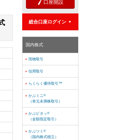
口座開設

式
総合口座ログイン

国内株式
現物取引

信用取引

らくらく優待取引™

かぶミニ
®

（単元未満株取引）
かぶピタッ
®

（金額指定取引）
かぶツミ
®

（国内株式積立）