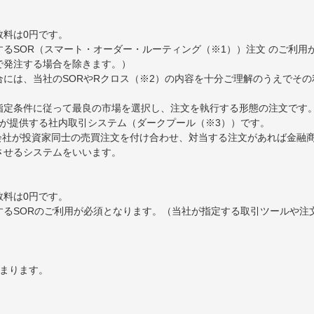
数料は0円です。
るSOR（スマート・オーダー・ルーティング（※1））注文 のご利用
で発注する場合を除きます。）
には、当社のSORやRクロス（※2）の内容を十分ご理解のうえでそ
ら指定条件に従って最良の市場を選択し、注文を執行する形態の注文です
券が提供する社内取引システム（ダークプール（※3））です。
券会社が投資家同士の売買注文を付け合わせ、対当する注文があれば金融
約定させるシステムをいいます。
数料は0円です。
するSORのご利用が必須となります。（当社が指定する取引ツールや注
決まります。