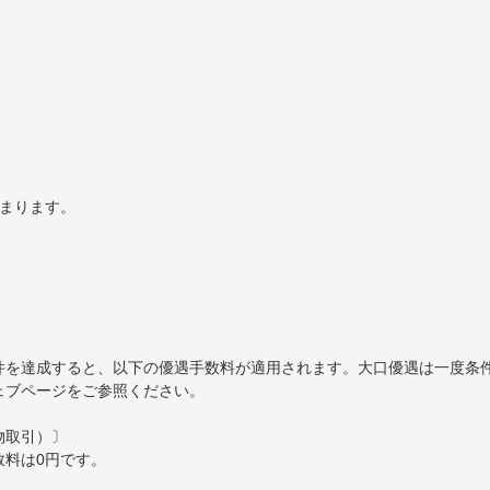
）
決まります。
件を達成すると、以下の優遇手数料が適用されます。大口優遇は一度条
ェブページをご参照ください。
物取引）〕
数料は0円です。