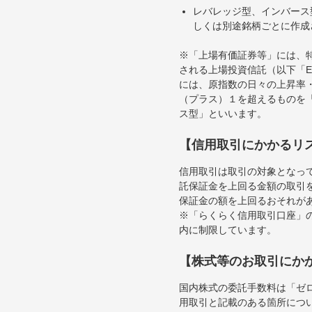
レバレッジ型、インバース
しくは別途銘柄ごとに作成
※「上場有価証券等」には、
される上場投資信託（以下「E
には、原指数の日々の上昇率
（プラス）１を超えるものを
ス型」といいます。
【信用取引にかかるリ
信用取引は取引の対象となっ
託保証金を上回る金額の取引
保証金の額を上回るおそれが
※「らくらく信用取引口座」の
内に制限しています。
【株式等のお取引にか
国内株式の委託手数料は「ゼ
用取引と記載のある箇所につ