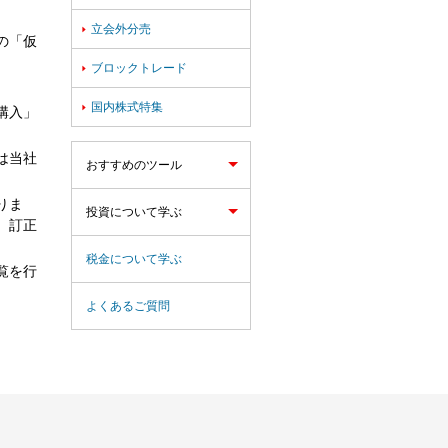
立会外分売

の「仮
ブロックトレード

国内株式特集

購入」
は当社
おすすめのツール
りま
投資について学ぶ
、訂正
税金について学ぶ
覧を行
よくあるご質問