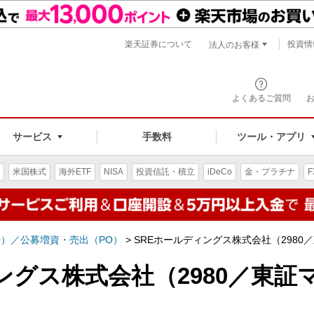
楽天証券について
投資情
法人のお客様
よくあるご質問
手数料
サービス
ツール・アプリ
米国株式
海外ETF
NISA
投資信託・積立
iDeCo
金・プラチナ
F
O）／公募増資・売出（PO）
>
SREホールディングス株式会社（2980
ングス株式会社（2980／東証