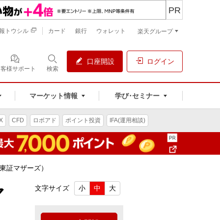
PR
報トウシル
カード
銀行
ウォレット
楽天グループ
口座開設
ログイン
お客様サポート
検索
マーケット情報
学び･セミナー
X
CFD
ロボアド
ポイント投資
IFA(運用相談)
／東証マザーズ）
マ
文字サイズ
小
中
大