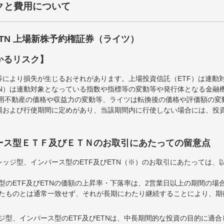
クと費用について
ETN 上場新株予約権証券（ライツ）
かるリスク】
等により損失が生じるおそれがあります。上場投資信託（ETF）は連動
TN）は連動対象となっている指数や指標等の変動等や発行体となる金融
運用不動産の価格や収益力の変動等、ライツは転換後の価格や評価額の
場および行使期間に定めがあり、当該期間内に行使しない場合には、投
ース型ＥＴＦ及びＥＴＮのお取引にあたっての留意点
ッジ型、インバース型のETF及びETN（※）のお取引にあたっては、
型のETF及びETNの価額の上昇率・下落率は、2営業日以上の期間の場
たものとは通常一致せず、それが長期にわたり継続することにより、期
ジ型、インバース型のETF及びETNは、中長期間的な投資の目的に適