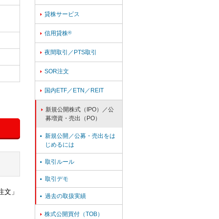
貸株サービス

信用貸株
®

夜間取引／PTS取引

SOR注文

国内ETF／ETN／REIT

新規公開株式（IPO）／公

募増資・売出（PO）
新規公開／公募・売出をは

じめるには
取引ルール

取引デモ

注文」
過去の取扱実績

株式公開買付（TOB）
