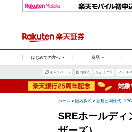
はじめての方へ
商品
®
キャンペーン
国内株式
かぶミニ
IPO・PO
ホーム
>
国内株式
>
新規公開株式（IP
SREホールディ
ザーズ）