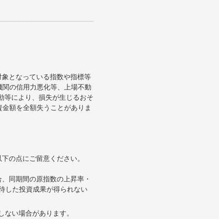
対象となっている指数や指標等
機関の信用力悪化等、上場不動
変動等により、損失が生じるおそ
資金額を全額失うことがありま
以下の点にご留意ください。
合、同期間の原指数の上昇率・
待した投資成果が得られない
合しない場合があります。