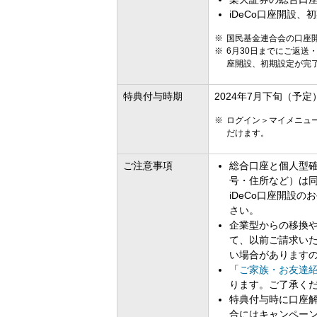
iDeCo口座開設、
国民基金連合会の口座
6月30日までにご返
座開設、初期設定が完
特典付与時期
2024年7月下旬（予定
ログイン＞マイメニュ
だけます。
ご注意事項
総合口座と個人型確
号・住所など）は同
iDeCo口座開設
さい。
企業型からの移換や
て、以前ご請求いた
い場合があります
「
ご家族・お友達
ります。ご了承く
特典付与時に口座
合にはキャンペー