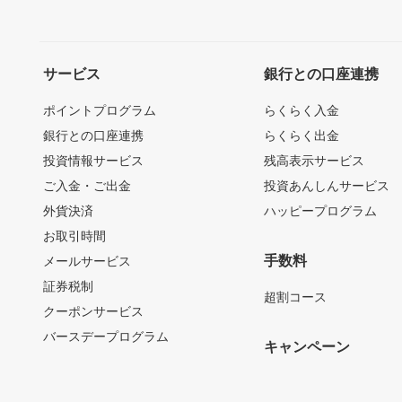
サービス
銀行との口座連携
ポイントプログラム
らくらく入金
銀行との口座連携
らくらく出金
投資情報サービス
残高表示サービス
ご入金・ご出金
投資あんしんサービス
外貨決済
ハッピープログラム
お取引時間
手数料
メールサービス
証券税制
超割コース
クーポンサービス
バースデープログラム
キャンペーン