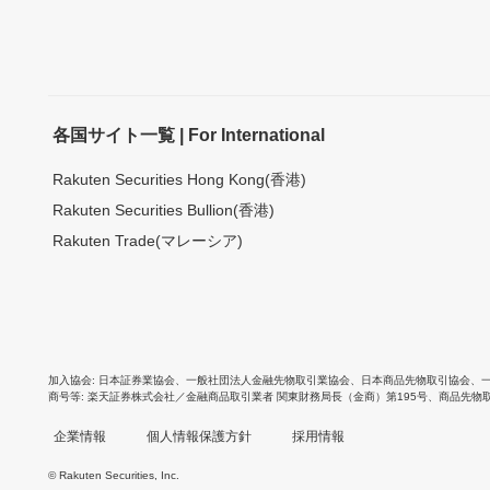
各国サイト一覧 | For International
Rakuten Securities Hong Kong(香港)
Rakuten Securities Bullion(香港)
Rakuten Trade(マレーシア)
加入協会
日本証券業協会
、
一般社団法人金融先物取引業協会
、
日本商品先物取引協会
、
商号等
楽天証券株式会社／金融商品取引業者 関東財務局長（金商）第195号、商品先物
企業情報
個人情報保護方針
採用情報
© Rakuten Securities, Inc.