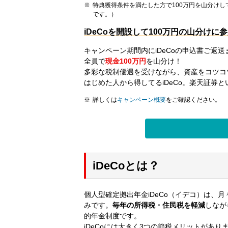
特典獲得条件を満たした方で100万円を山分けし
です。）
iDeCoを開設して100万円の山分けに
キャンペーン期間内にiDeCoの申込書ご返送
全員で
現金100万円
を山分け！
多彩な税制優遇を受けながら、資産をコツコ
はじめた人から得してるiDeCo。楽天証券
詳しくは
キャンペーン概要
をご確認ください。
iDeCoとは？
個人型確定拠出年金iDeCo（イデコ）は、月
みです。
毎年の所得税・住民税を軽減
しなが
的年金制度です。
iDeCoには大きく3つの節税メリットがあり