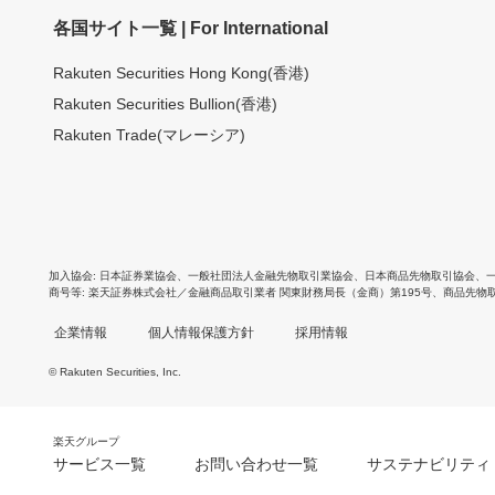
各国サイト一覧 | For International
Rakuten Securities Hong Kong(香港)
Rakuten Securities Bullion(香港)
Rakuten Trade(マレーシア)
加入協会
日本証券業協会
、
一般社団法人金融先物取引業協会
、
日本商品先物取引協会
、
商号等
楽天証券株式会社／金融商品取引業者 関東財務局長（金商）第195号、商品先物
企業情報
個人情報保護方針
採用情報
© Rakuten Securities, Inc.
楽天グループ
サービス一覧
お問い合わせ一覧
サステナビリティ