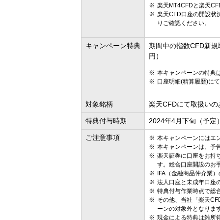
楽天MT4CFDと楽天C
楽天CFD口座の開設
りご確認ください。
キャンペーン特典
期間中の指数CFD新規取
円）
本キャンペーンの特典
口座明細(精算履歴)に
対象銘柄
楽天CFDにて取扱いの
特典付与時期
2024年4月下旬（予定
ご注意事項
本キャンペーンにはエ
本キャンペーンは、予
楽天証券に口座をお持
す。総合口座開設のお
IFA（金融商品仲介業
法人口座と未成年口座
特典付与作業時点で総
その他、当社「楽天C
ーンの対象外となりま
現金による特典は雑所