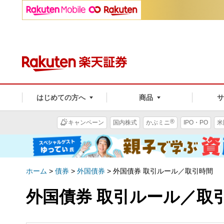
はじめての方へ
商品
®
キャンペーン
国内株式
かぶミニ
IPO・PO
米
ホーム
>
債券
>
外国債券
>
外国債券 取引ルール／取引時間
外国債券 取引ルール／取