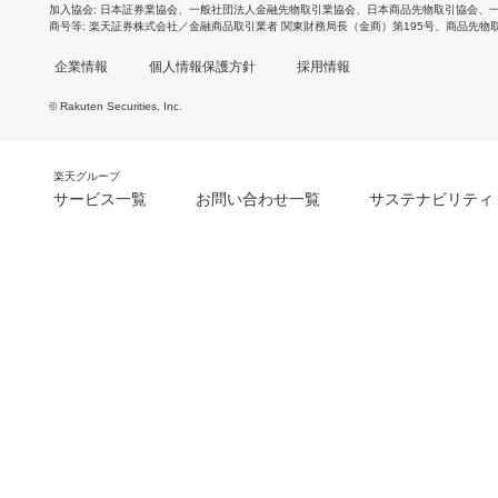
加入協会
日本証券業協会
、
一般社団法人金融先物取引業協会
、
日本商品先物取引協会
、
商号等
楽天証券株式会社／金融商品取引業者 関東財務局長（金商）第195号、商品先物
企業情報
個人情報保護方針
採用情報
© Rakuten Securities, Inc.
楽天グループ
サービス一覧
お問い合わせ一覧
サステナビリティ