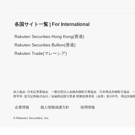
各国サイト一覧 | For International
Rakuten Securities Hong Kong(香港)
Rakuten Securities Bullion(香港)
Rakuten Trade(マレーシア)
加入協会
日本証券業協会
、
一般社団法人金融先物取引業協会
、
日本商品先物取引協会
、
商号等
楽天証券株式会社／金融商品取引業者 関東財務局長（金商）第195号、商品先物
企業情報
個人情報保護方針
採用情報
© Rakuten Securities, Inc.