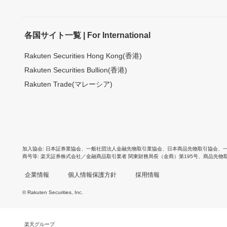
各国サイト一覧 | For International
Rakuten Securities Hong Kong(香港)
Rakuten Securities Bullion(香港)
Rakuten Trade(マレーシア)
加入協会
日本証券業協会
、
一般社団法人金融先物取引業協会
、
日本商品先物取引協会
、
商号等
楽天証券株式会社／金融商品取引業者 関東財務局長（金商）第195号、商品先物
企業情報
個人情報保護方針
採用情報
© Rakuten Securities, Inc.
楽天グループ