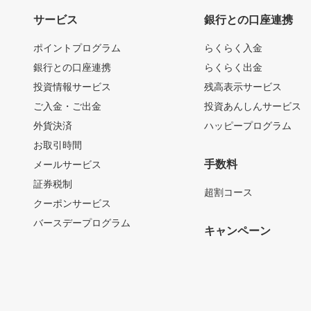
サービス
銀行との口座連携
ポイントプログラム
らくらく入金
銀行との口座連携
らくらく出金
投資情報サービス
残高表示サービス
ご入金・ご出金
投資あんしんサービス
外貨決済
ハッピープログラム
お取引時間
手数料
メールサービス
証券税制
超割コース
クーポンサービス
バースデープログラム
キャンペーン