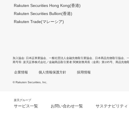
Rakuten Securities Hong Kong(香港)
Rakuten Securities Bullion(香港)
Rakuten Trade(マレーシア)
加入協会
日本証券業協会
、
一般社団法人金融先物取引業協会
、
日本商品先物取引協会
、
商号等
楽天証券株式会社／金融商品取引業者 関東財務局長（金商）第195号、商品先物
企業情報
個人情報保護方針
採用情報
© Rakuten Securities, Inc.
楽天グループ
サービス一覧
お問い合わせ一覧
サステナビリティ