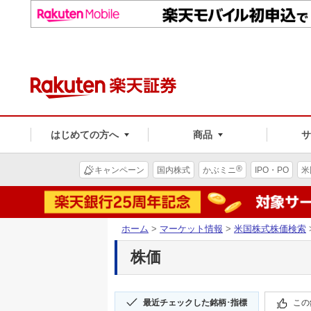
はじめての方へ
商品
®
キャンペーン
国内株式
かぶミニ
IPO・PO
米
ホーム
>
マーケット情報
>
米国株式株価検索
株価
最近チェックした銘柄･指標
この