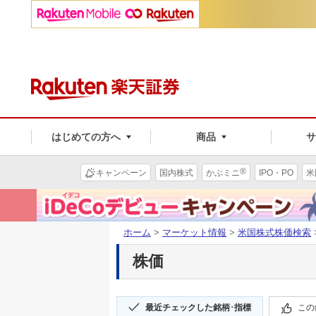
はじめての方へ
商品
®
キャンペーン
国内株式
かぶミニ
IPO・PO
米
ホーム
>
マーケット情報
>
米国株式株価検索
株価
最近チェックした銘柄･指標
この