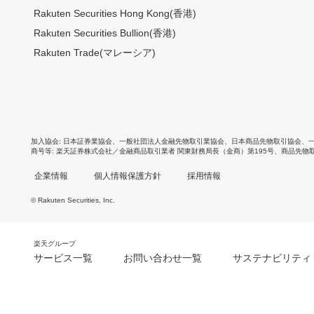
Rakuten Securities Hong Kong(香港)
Rakuten Securities Bullion(香港)
Rakuten Trade(マレーシア)
加入協会
日本証券業協会
、
一般社団法人金融先物取引業協会
、
日本商品先物取引協会
、
商号等
楽天証券株式会社／金融商品取引業者 関東財務局長（金商）第195号、商品先物
企業情報
個人情報保護方針
採用情報
© Rakuten Securities, Inc.
楽天グループ
サービス一覧
お問い合わせ一覧
サステナビリティ