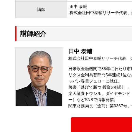
田中 泰輔
講師
株式会社田中泰輔リサーチ代表、
講師紹介
田中 泰輔
株式会社田中泰輔リサーチ代表、
日米欧金融機関で35年にわたり
リタス金利為替部門5年連続1位
ャパン客員フェローに就任。
著書「逃げて勝つ 投資の鉄則」
楽天証券トウシル、ダイヤモンド・
ー）などSNSで情報発信。
関東財務局長（金商）第3367号