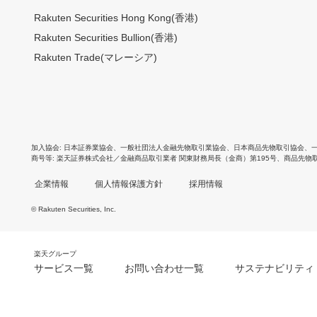
Rakuten Securities Hong Kong(香港)
Rakuten Securities Bullion(香港)
Rakuten Trade(マレーシア)
加入協会
日本証券業協会
、
一般社団法人金融先物取引業協会
、
日本商品先物取引協会
、
商号等
楽天証券株式会社／金融商品取引業者 関東財務局長（金商）第195号、商品先物
企業情報
個人情報保護方針
採用情報
© Rakuten Securities, Inc.
楽天グループ
サービス一覧
お問い合わせ一覧
サステナビリティ