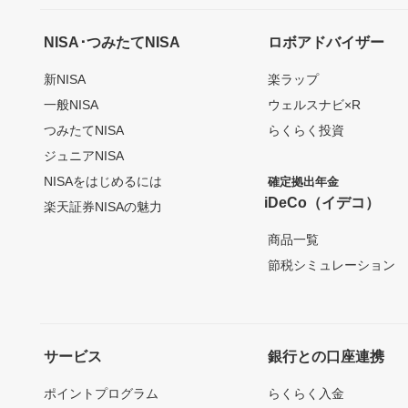
NISA･つみたてNISA
ロボアドバイザー
新NISA
楽ラップ
一般NISA
ウェルスナビ×R
つみたてNISA
らくらく投資
ジュニアNISA
NISAをはじめるには
確定拠出年金
iDeCo（イデコ）
楽天証券NISAの魅力
商品一覧
節税シミュレーション
サービス
銀行との口座連携
ポイントプログラム
らくらく入金