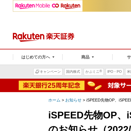
はじめての方へ
商品
®
キャンペーン
国内株式
かぶミニ
IPO・PO
米
ホーム
>
お知らせ
>
iSPEED先物OP、iSPEE
iSPEED先物OP、i
のお知らせ（2022/1