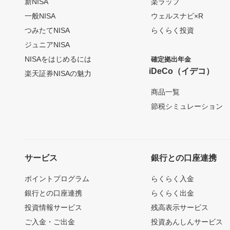
新NISA
楽ラップ
一般NISA
ウェルスナビ×R
つみたてNISA
らくらく投資
ジュニアNISA
NISAをはじめるには
確定拠出年金
iDeCo（イデコ）
楽天証券NISAの魅力
商品一覧
節税シミュレーション
サービス
銀行との口座連携
ポイントプログラム
らくらく入金
銀行との口座連携
らくらく出金
投資情報サービス
残高表示サービス
ご入金・ご出金
投資あんしんサービス