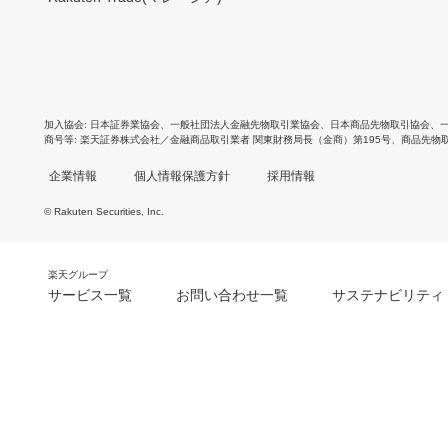
加入協会
日本証券業協会
、
一般社団法人金融先物取引業協会
、
日本商品先物取引協会
、
商号等
楽天証券株式会社／金融商品取引業者 関東財務局長（金商）第195号、商品先物
企業情報
個人情報保護方針
採用情報
© Rakuten Securities, Inc.
楽天グループ
サービス一覧
お問い合わせ一覧
サステナビリティ