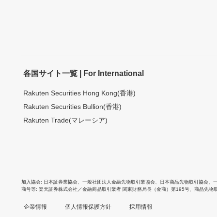
各国サイト一覧 | For International
Rakuten Securities Hong Kong(香港)
Rakuten Securities Bullion(香港)
Rakuten Trade(マレーシア)
加入協会
日本証券業協会
、
一般社団法人金融先物取引業協会
、
日本商品先物取引協会
、
商号等
楽天証券株式会社／金融商品取引業者 関東財務局長（金商）第195号、商品先物
企業情報
個人情報保護方針
採用情報