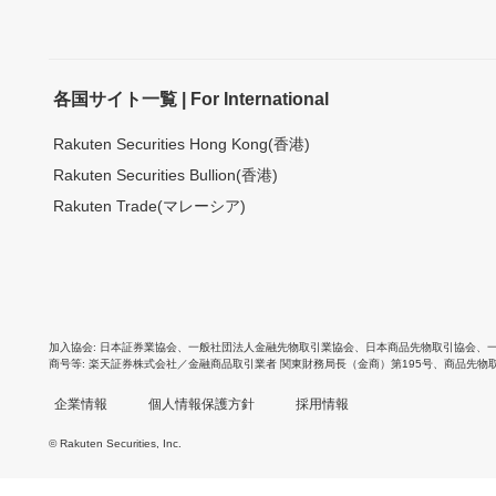
各国サイト一覧 | For International
Rakuten Securities Hong Kong(香港)
Rakuten Securities Bullion(香港)
Rakuten Trade(マレーシア)
加入協会
日本証券業協会
、
一般社団法人金融先物取引業協会
、
日本商品先物取引協会
、
商号等
楽天証券株式会社／金融商品取引業者 関東財務局長（金商）第195号、商品先物
企業情報
個人情報保護方針
採用情報
© Rakuten Securities, Inc.